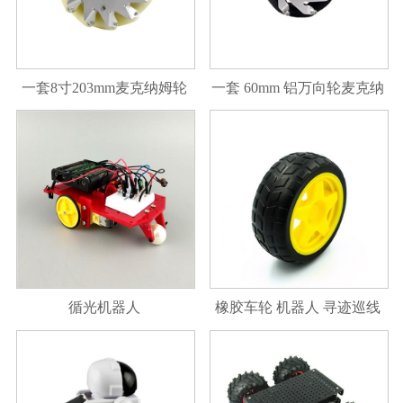
一套8寸203mm麦克纳姆轮
一套 60mm 铝万向轮麦克纳
机器人大赛万向轮
姆轮（2左2右）
循光机器人
橡胶车轮 机器人 寻迹巡线
小车配件 智能小车 轮胎 底
盘轮子 40g