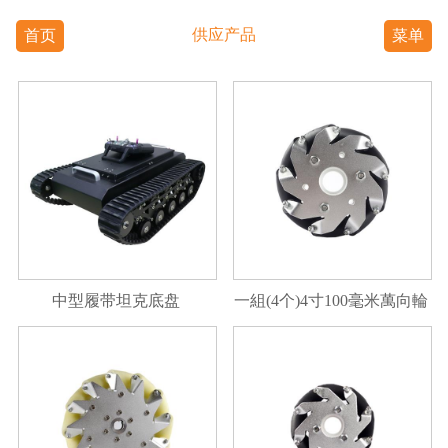
供应产品
首页
菜单
中型履带坦克底盘
一組(4个)4寸100毫米萬向輪
14162 100mm麦克纳姆轮万
向轮全向轮